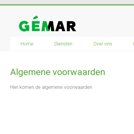
Ga
naar
GEMAR
inhoud
natuurbouw
Home
Diensten
Over ons
–
rijplaten
–
mechanisatie
Algemene voorwaarden
–
winkel
Hier komen de algemene voorwaarden