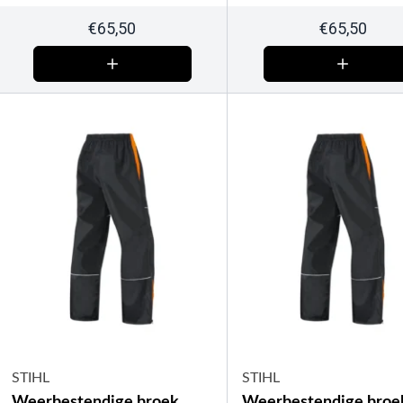
€
65,50
€
65,50
STIHL
STIHL
Weerbestendige broek,
Weerbestendige broe