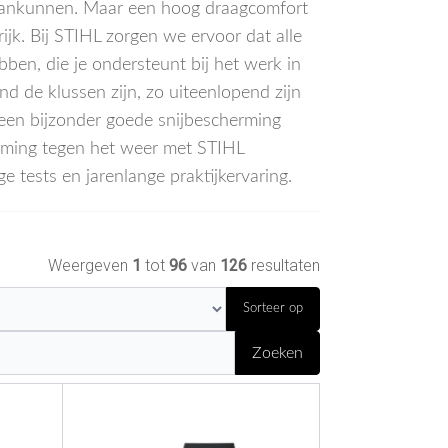
aankunnen. Maar een hoog draagcomfort
ijk. Bij STIHL zorgen we ervoor dat alle
ben, die je ondersteunt bij het werk in
d de klussen zijn, zo uiteenlopend zijn
 een bijzonder goede snijbescherming
erming tegen het weer met STIHL
 tests en jarenlange praktijkervaring.
Weergeven
1
tot
96
van
126
resultaten
Sorteer op
Zoeken