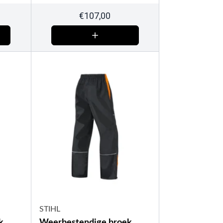
€
107,00
STIHL
k,
Weerbestendige broek,