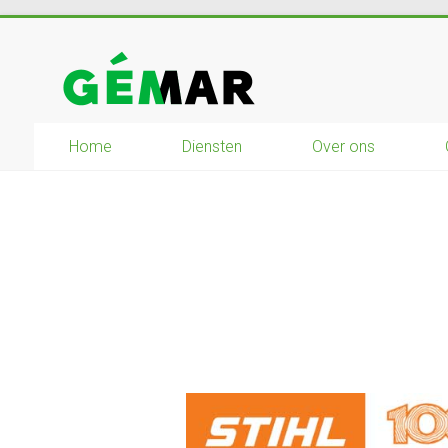
Ga
naar
GEMAR
inhoud
natuurbouw
Home
Diensten
Over ons
–
rijplaten
–
mechanisatie
–
winkel