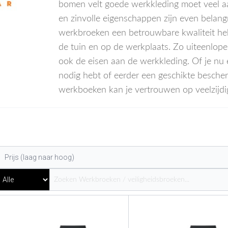
bomen velt goede werkkleding moet veel 
en zinvolle eigenschappen zijn even belangr
werkbroeken een betrouwbare kwaliteit heb
de tuin en op de werkplaats. Zo uiteenlopen
ook de eisen aan de werkkleding. Of je nu
nodig hebt of eerder een geschikte besch
werkboeken kan je vertrouwen op veelzijdige