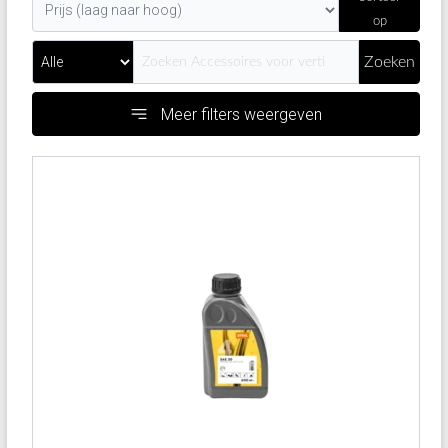
op
Zoeken
Meer filters weergeven