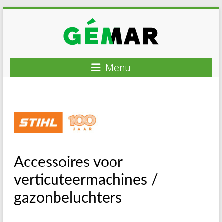
Ga
naar
inhoud
GEMAR
Menu
natuurbouw
–
rijplaten
–
mechanisatie
–
Accessoires voor
winkel
verticuteermachines /
gazonbeluchters