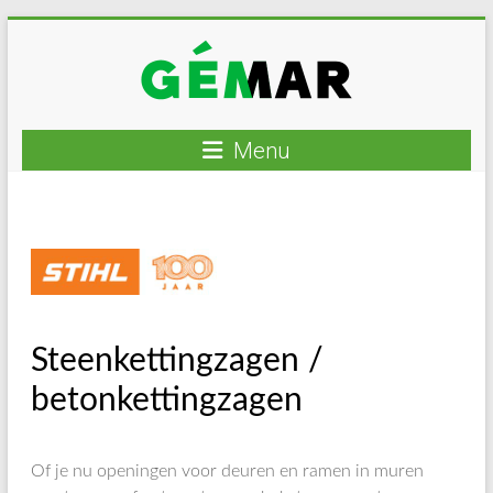
Ga
naar
inhoud
GEMAR
Menu
natuurbouw
–
rijplaten
–
mechanisatie
–
Steenkettingzagen /
winkel
betonkettingzagen
Of je nu openingen voor deuren en ramen in muren