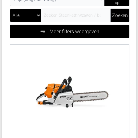
op
Zoeken
Meer filters weergeven