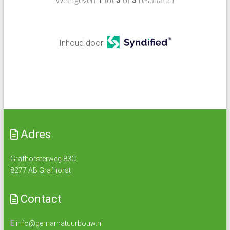
1
3
3
Weergeven
tot
of
resultaten
Inhoud door
Adres
Grafhorsterweg 83C
8277 AB Grafhorst
Contact
E
info@gemarnatuurbouw.nl