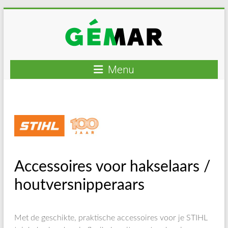
Ga
naar
inhoud
GEMAR
Menu
natuurbouw
–
rijplaten
–
mechanisatie
–
Accessoires voor hakselaars /
winkel
houtversnipperaars
Met de geschikte, praktische accessoires voor je STIHL