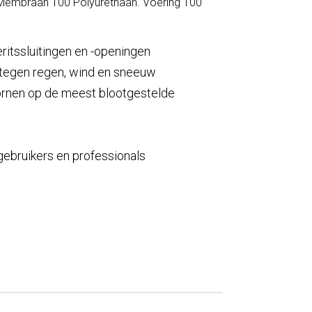
 Membraan 100 Polyurethaan. Voering 100
ieritssluitingen en -openingen
tegen regen, wind en sneeuw
rnen op de meest blootgestelde
gebruikers en professionals