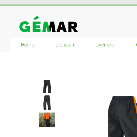
Ga
naar
GEMAR
inhoud
natuurbouw
–
Home
Diensten
Over ons
rijplaten
–
mechanisatie
–
winkel