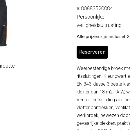
# 00883520004
Persoonlijke
veiligheidsuitrusting
Alle prijzen zijn inclusie
Reserveren
grootte
Weerbestendige broek met
ritssluitingen. Kleur zwart
EN 343 klasse 3 beste kl
kleiner dan 18 m2 PA W, wa
Ventilatieritssluiting aan h
vlotter aantrekken, ventil
werkbroek, bewezen doo
gevaarlijke plekken, prak