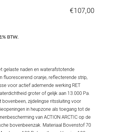
€
107,00
f 21% BTW.
 gelaste naden en waterafstotende
 en fluorescerend oranje, reflecterende strip,
asse voor actief ademende werking RET
terdichtheid groter of gelijk aan 13.000 Pa.
et bovenbeen, zijdelingse ritssluiting voor
atieopeningen in heupzone als toegang tot de
rnenbescherming van ACTION ARCTIC op de
tische bovenbeenzak. Materiaal Bovenstof 70