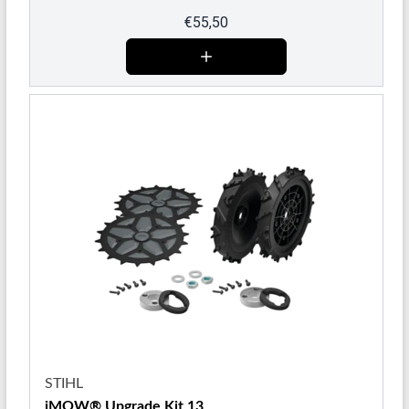
€
55,50
STIHL
iMOW® Upgrade Kit 13