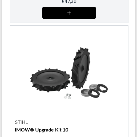
€
47,30
STIHL
iMOW® Upgrade Kit 10