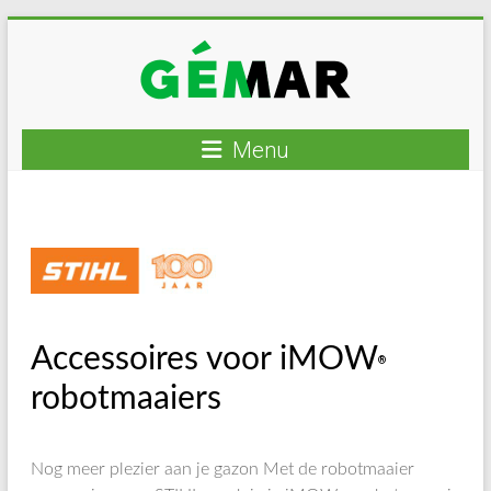
Ga
naar
inhoud
GEMAR
Menu
natuurbouw
–
rijplaten
–
mechanisatie
–
Accessoires voor iMOW
winkel
®
robotmaaiers
Nog meer plezier aan je gazon Met de robotmaaier