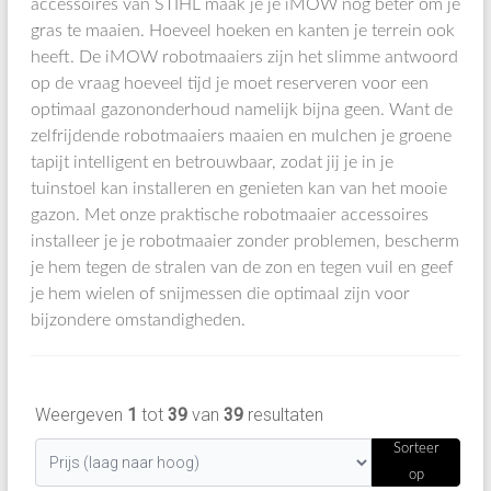
accessoires van STIHL maak je je iMOW nog beter om je
gras te maaien. Hoeveel hoeken en kanten je terrein ook
heeft. De iMOW robotmaaiers zijn het slimme antwoord
op de vraag hoeveel tijd je moet reserveren voor een
optimaal gazononderhoud namelijk bijna geen. Want de
zelfrijdende robotmaaiers maaien en mulchen je groene
tapijt intelligent en betrouwbaar, zodat jij je in je
tuinstoel kan installeren en genieten kan van het mooie
gazon. Met onze praktische robotmaaier accessoires
installeer je je robotmaaier zonder problemen, bescherm
je hem tegen de stralen van de zon en tegen vuil en geef
je hem wielen of snijmessen die optimaal zijn voor
bijzondere omstandigheden.
Weergeven
1
tot
39
van
39
resultaten
Sorteer
op