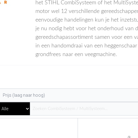
het STIHL CombiSysteem of het MultiSyste
motor wel 12 verschillende gereedschappen 
eenvoudige handelingen kun je het inzets
je nu nodig hebt voor het onderhoud van de
gereedschapassortiment samen voor een va
in een handomdraai van een heggenschaar o
grondfrees naar een veegmachine.