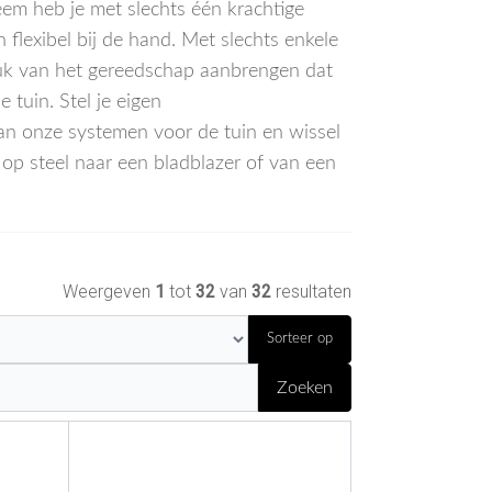
em heb je met slechts één krachtige
flexibel bij de hand. Met slechts enkele
tuk van het gereedschap aanbrengen dat
 tuin. Stel je eigen
n onze systemen voor de tuin en wissel
p steel naar een bladblazer of van een
Weergeven
1
tot
32
van
32
resultaten
Sorteer op
Zoeken