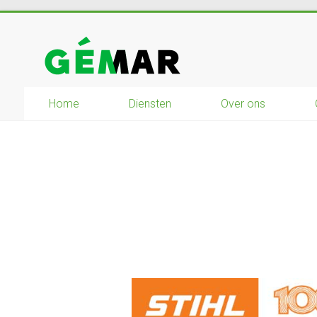
Ga
naar
GEMAR
inhoud
natuurbouw
Home
Diensten
Over ons
–
rijplaten
–
mechanisatie
–
winkel