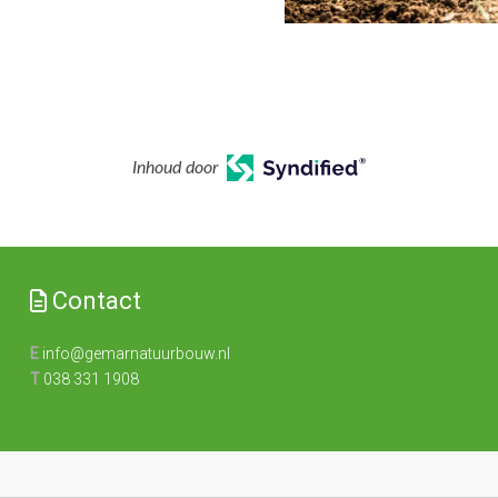
Inhoud door
Contact
E
info@gemarnatuurbouw.nl
T
038 331 1908