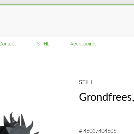
Contact
STIHL
Accessoires
STIHL
Grondfree
# 46017404605