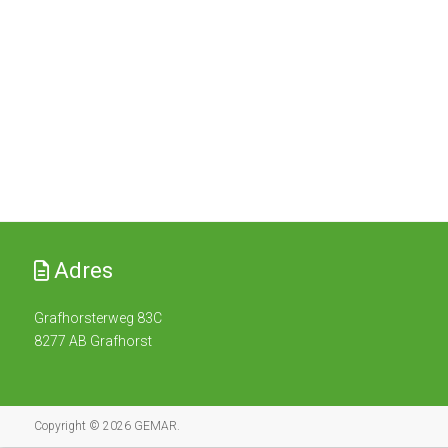
Adres
Grafhorsterweg 83C
8277 AB Grafhorst
Copyright © 2026
GEMAR
.