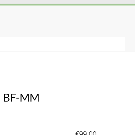
s, BF-MM
€
99,00