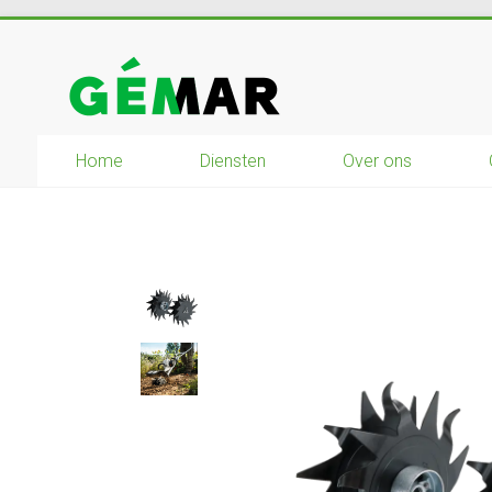
Ga
naar
GEMAR
inhoud
natuurbouw
–
Home
Diensten
Over ons
rijplaten
–
mechanisatie
–
winkel