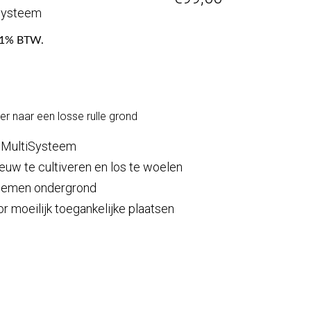
Systeem
f 21% BTW.
r naar een losse rulle grond
 MultiSysteem
uw te cultiveren en los te woelen
 lemen ondergrond
 moeilijk toegankelijke plaatsen