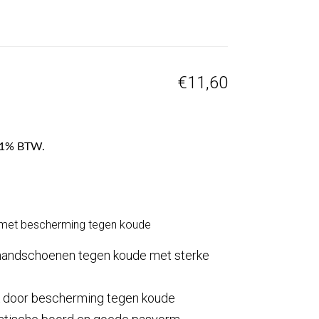
€
11,60
f 21% BTW.
 met bescherming tegen koude
shandschoenen tegen koude met sterke
k door bescherming tegen koude