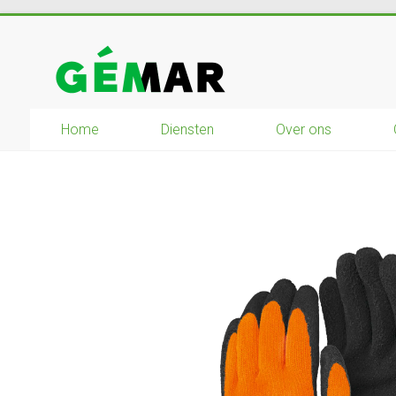
Ga
naar
GEMAR
inhoud
natuurbouw
–
Home
Diensten
Over ons
rijplaten
–
mechanisatie
–
winkel