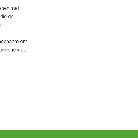
oenen met
 die de
e
aangenaam om
innendringt.