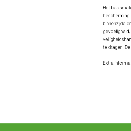
Het basismat
bescherming t
binnenzijde e
gevoeligheid
veiligheidsh
te dragen. De
Extra informat