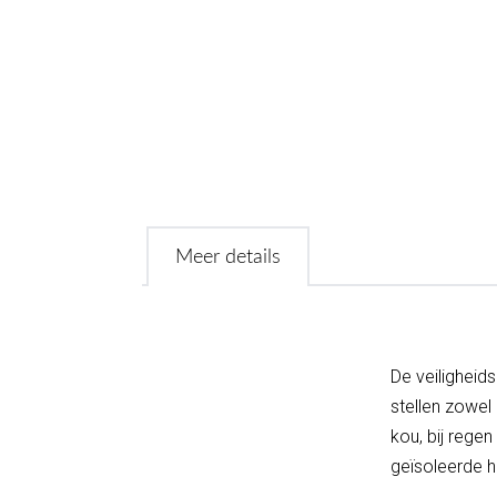
Meer details
De veilighei
stellen zowel 
kou, bij rege
geïsoleerde 