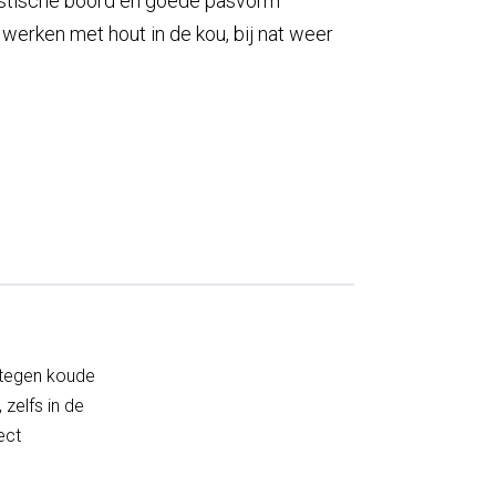
astische boord en goede pasvorm
 werken met hout in de kou, bij nat weer
tegen koude
 zelfs in de
ect