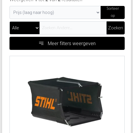
Sorteer
op
Zoeken
Meer filters weergeven