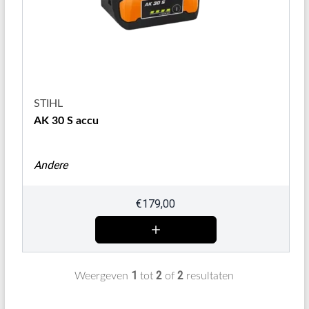
STIHL
AK 30 S accu
Andere
€
179,00
1
2
2
Weergeven
tot
of
resultaten