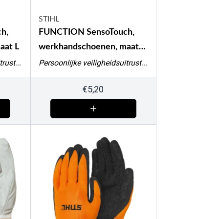
STIHL
h,
FUNCTION SensoTouch,
aat L
werkhandschoenen, maat
M
Persoonlijke veiligheidsuitrusting
Persoonlijke veiligheidsuitrusting
€
5,20