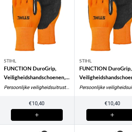
STIHL
STIHL
FUNCTION DuroGrip,
FUNCTION DuroGrip,
Veiligheidshandschoenen,
Veiligheidshandschoe
maat M
maat S
Persoonlijke veiligheidsuitrusting
€
10,40
€
10,40