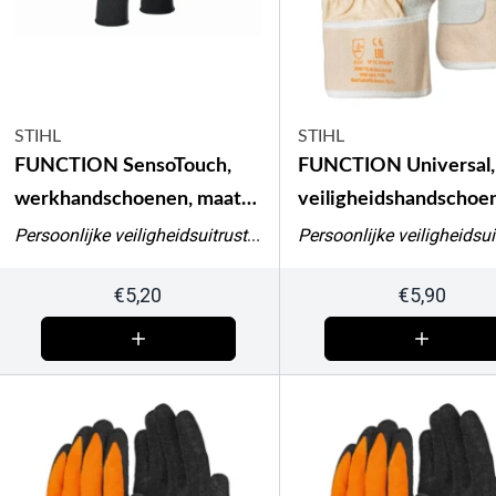
STIHL
STIHL
FUNCTION SensoTouch,
FUNCTION Universal,
werkhandschoenen, maat
veiligheidshandschoe
XL
Persoonlijke veiligheidsuitrusting
€
5,20
€
5,90