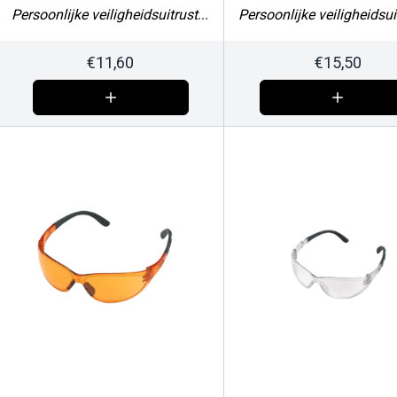
bescherming tegen koude,
Persoonlijke veiligheidsuitrusting
maat XL
€
11,60
€
15,50