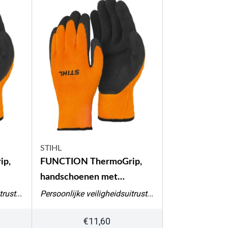
STIHL
ip,
FUNCTION ThermoGrip,
handschoenen met
ude,
bescherming tegen koude,
Persoonlijke veiligheidsuitrusting
Persoonlijke veiligheidsuitrusting
maat S
€
11,60