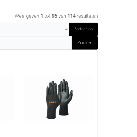
Weergeven
1
tot
96
van
114
resultaten
Sorteer op
Zoeken