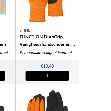
STIHL
FUNCTION DuroGrip,
nen
Veiligheidshandschoenen,
maat L
Persoonlijke veiligheidsuitrusting
Persoonlijke veiligheidsuitrusting
€
10,40