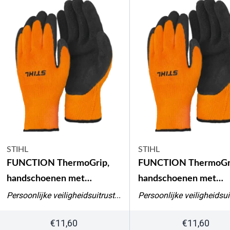
STIHL
STIHL
FUNCTION ThermoGrip,
FUNCTION ThermoGr
handschoenen met
handschoenen met
bescherming tegen koude,
bescherming tegen ko
Persoonlijke veiligheidsuitrusting
maat L
maat M
€
11,60
€
11,60