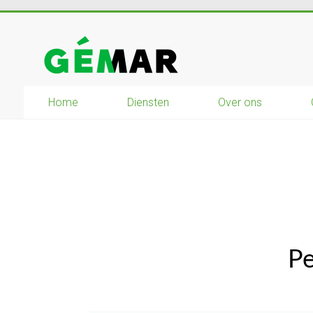
Ga
naar
GEMAR
inhoud
natuurbouw
Home
Diensten
Over ons
–
rijplaten
–
mechanisatie
–
winkel
Pe