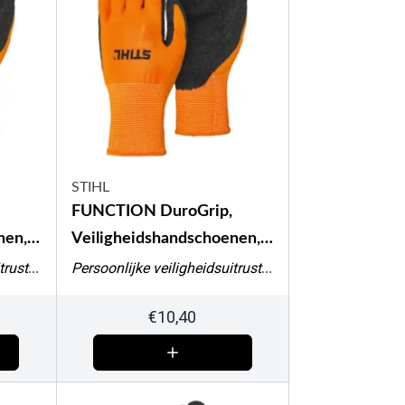
STIHL
FUNCTION DuroGrip,
nen,
Veiligheidshandschoenen,
maat XL
Persoonlijke veiligheidsuitrusting
Persoonlijke veiligheidsuitrusting
€
10,40