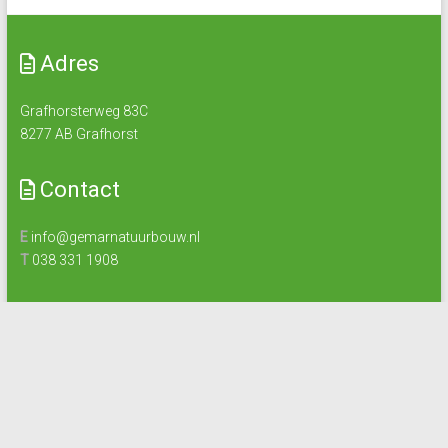
Adres
Grafhorsterweg 83C
8277 AB Grafhorst
Contact
E
info@gemarnatuurbouw.nl
T
038 331 1908
Openingstijden
Maandag t/m vrijdag: 8.00 – 17.00 uur
Zaterdag: Gesloten