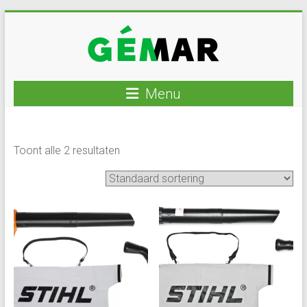
Ga
naar
inhoud
GEMAR
Menu
natuurbouw
–
Toont alle 2 resultaten
rijplaten
–
mechanisatie
–
winkel