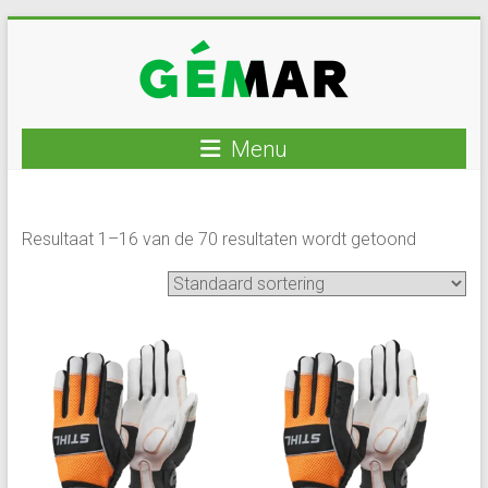
Ga
naar
inhoud
GEMAR
Menu
natuurbouw
–
Resultaat 1–16 van de 70 resultaten wordt getoond
rijplaten
–
mechanisatie
–
winkel