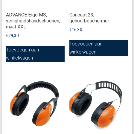
ADVANCE Ergo MS,
Concept 23,
veiligheidshandschoenen,
gehoorbeschermer
maat XXL
€
16,30
€
29,30
Toevoegen aan
Toevoegen aan
winkelwagen
winkelwagen