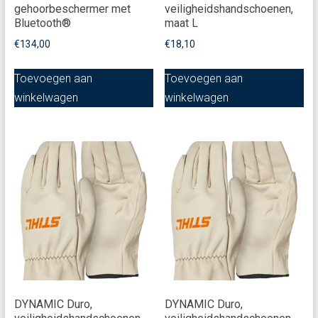
gehoorbeschermer met
veiligheidshandschoenen,
Bluetooth®
maat L
€
134,00
€
18,10
Toevoegen aan
Toevoegen aan
winkelwagen
winkelwagen
DYNAMIC Duro,
DYNAMIC Duro,