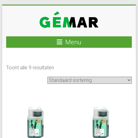
Ga
naar
inhoud
GEMAR
Menu
natuurbouw
–
Toont alle 9 resultaten
rijplaten
–
mechanisatie
–
winkel