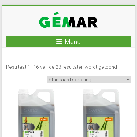
Ga
naar
inhoud
GEMAR
Menu
natuurbouw
–
Resultaat 1–16 van de 23 resultaten wordt getoond
rijplaten
–
mechanisatie
–
winkel