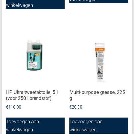
winkelwagen
HP Ultra tweetaktolie, 5 l
Multi-purpose grease, 225
(voor 250 l brandstof)
g
€
110,00
€
20,30
Toevoegen aan
Toevoegen aan
winkelwagen
winkelwagen