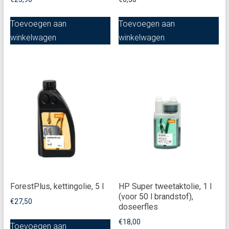
Toevoegen aan
Toevoegen aan
winkelwagen
winkelwagen
ForestPlus, kettingolie, 5 l
HP Super tweetaktolie, 1 l
(voor 50 l brandstof),
€
27,50
doseerfles
€
18,00
Toevoegen aan