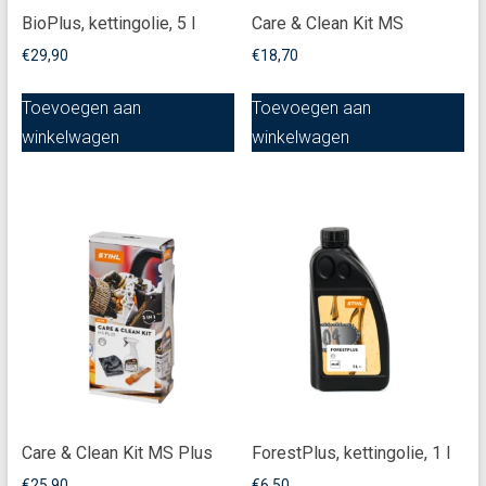
BioPlus, kettingolie, 5 l
Care & Clean Kit MS
€
29,90
€
18,70
Toevoegen aan
Toevoegen aan
winkelwagen
winkelwagen
Care & Clean Kit MS Plus
ForestPlus, kettingolie, 1 l
€
25,90
€
6,50