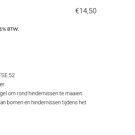
€
14,50
f 21% BTW.
FSE 52
er
gel om rond hindernissen te maaien
 van bomen en hindernissen tijdens het