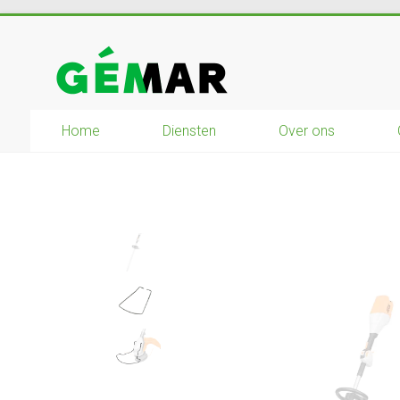
Ga
naar
GEMAR
inhoud
natuurbouw
–
Home
Diensten
Over ons
rijplaten
–
mechanisatie
–
winkel