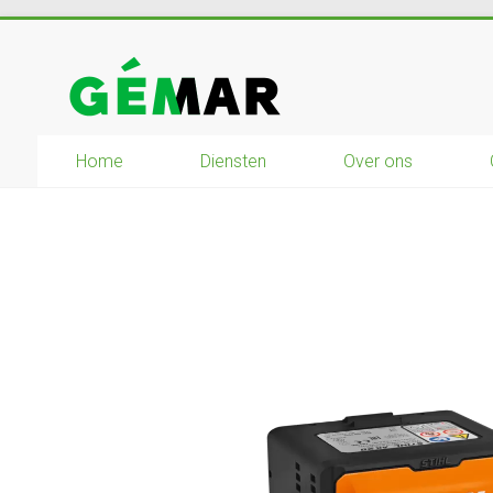
Ga
naar
GEMAR
inhoud
natuurbouw
–
Home
Diensten
Over ons
rijplaten
–
mechanisatie
–
winkel