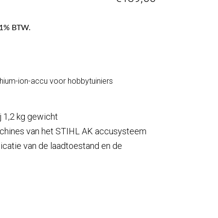
f 21% BTW.
thium-ion-accu voor hobbytuiniers
 1,2 kg gewicht
achines van het STIHL AK accusysteem
dicatie van de laadtoestand en de