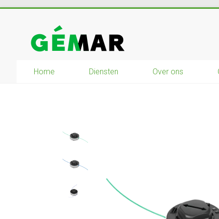
Ga
naar
GEMAR
inhoud
natuurbouw
–
Home
Diensten
Over ons
rijplaten
–
mechanisatie
–
winkel