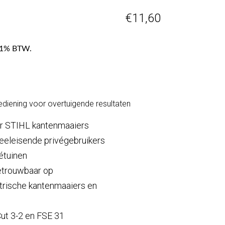
€
11,60
f 21% BTW.
diening voor overtuigende resultaten
or STIHL kantenmaaiers
veeleisende privégebruikers
étuinen
etrouwbaar op
trische kantenmaaiers en
ut 3-2 en FSE 31