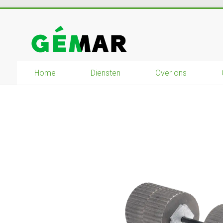
Ga
naar
GEMAR
inhoud
natuurbouw
–
Home
Diensten
Over ons
rijplaten
–
mechanisatie
–
winkel