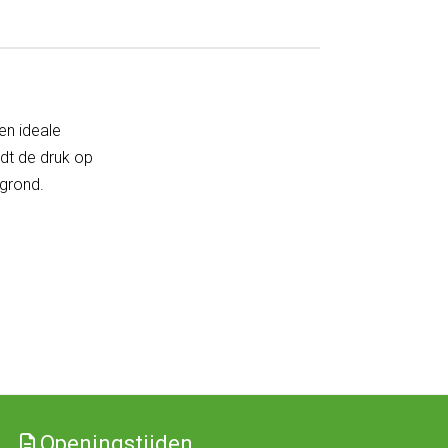
en ideale
rdt de druk op
grond.
Openingstijden