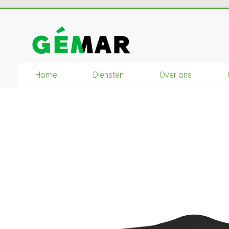
Ga
naar
GEMAR
inhoud
natuurbouw
–
Home
Diensten
Over ons
rijplaten
–
mechanisatie
–
winkel