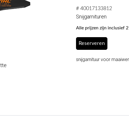
# 40017133812
Snijgarnituren
Alle prijzen zijn inclusie
Reserveren
snijgarnituur voor maaiwe
otte