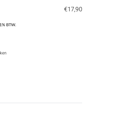
€
17,90
f 21% BTW.
rken