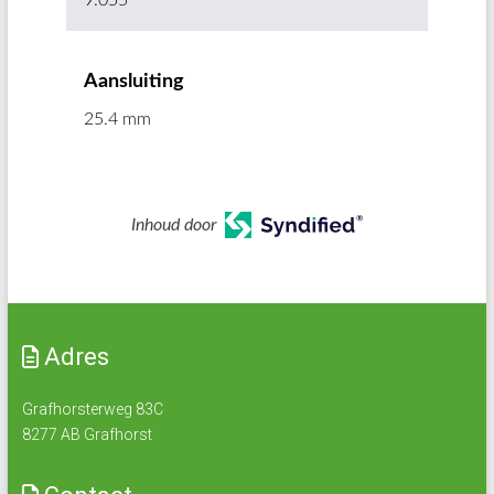
9.055 "
Aansluiting
25.4 mm
Inhoud door
Adres
Grafhorsterweg 83C
8277 AB Grafhorst