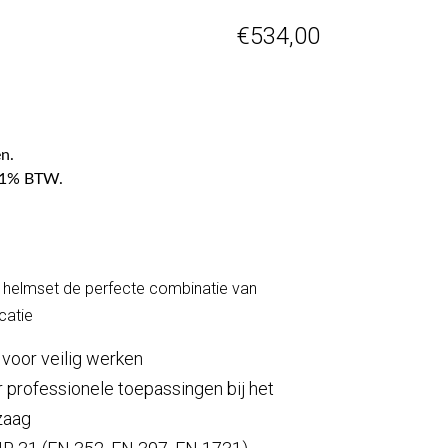
€
534,00
n.
f 21% BTW.
elmset de perfecte combinatie van
catie
voor veilig werken
r professionele toepassingen bij het
zaag