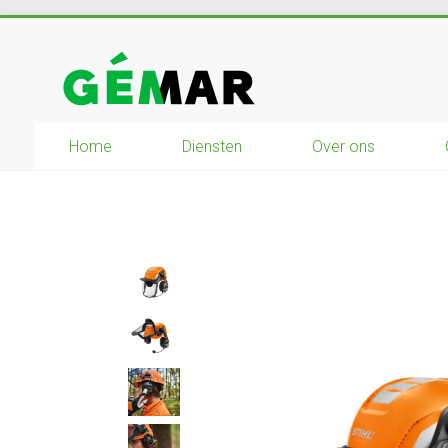
Ga
naar
GEMAR
inhoud
natuurbouw
–
Home
Diensten
Over ons
rijplaten
–
mechanisatie
–
winkel