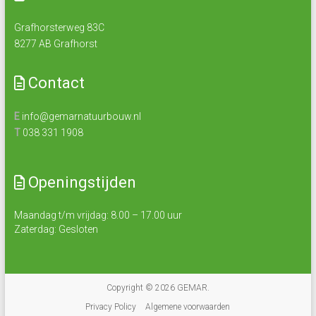
Grafhorsterweg 83C
8277 AB Grafhorst
Contact
E
info@gemarnatuurbouw.nl
T
038 331 1908
Openingstijden
Maandag t/m vrijdag: 8.00 – 17.00 uur
Zaterdag: Gesloten
Copyright © 2026
GEMAR
.
Privacy Policy
Algemene voorwaarden