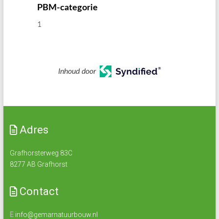
PBM-categorie
1
Inhoud door
Adres
Grafhorsterweg 83C
8277 AB Grafhorst
Contact
E
info@gemarnatuurbouw.nl