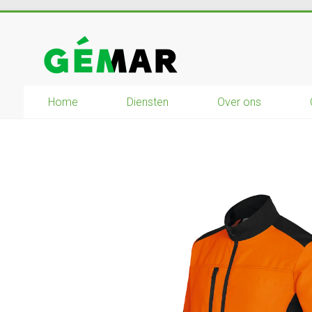
Ga
naar
GEMAR
inhoud
natuurbouw
–
Home
Diensten
Over ons
rijplaten
–
mechanisatie
–
winkel