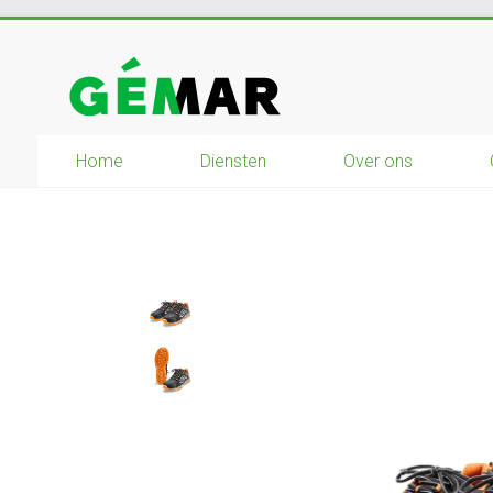
Ga
naar
GEMAR
inhoud
natuurbouw
–
Home
Diensten
Over ons
rijplaten
–
mechanisatie
–
winkel