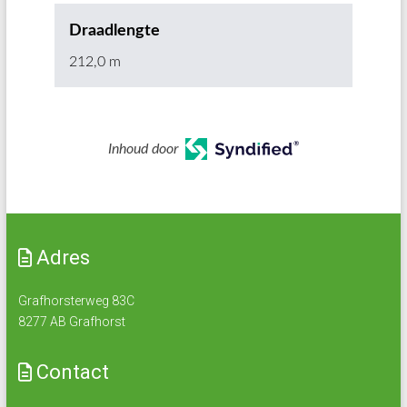
Draadlengte
212,0 m
Inhoud door
Adres
Grafhorsterweg 83C
8277 AB Grafhorst
Contact