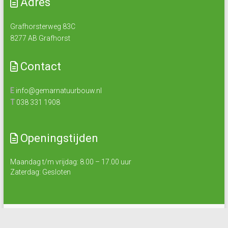
Adres
Grafhorsterweg 83C
8277 AB Grafhorst
Contact
E
info@gemarnatuurbouw.nl
T
038 331 1908
Openingstijden
Maandag t/m vrijdag: 8.00 – 17.00 uur
Zaterdag: Gesloten
Copyright © 2026
GEMAR
.
Privacy Policy
Algemene voorwaarden