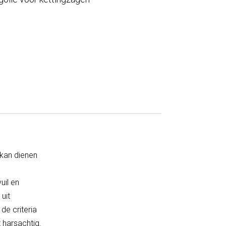
 kan dienen
uil en
uit
de criteria
t harsachtig.