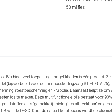
50 ml fles
ioil Bio biedt veel toepassingsmogelijkheden in één product. Ze
del (bijvoorbeeld voor de mini accukettingzaag STIHL GTA 26),
erming, roestbescherming en kruipolie. Daarnaast helpt ze om v
esten los te maken. Deze multifunctionele olie bestaat voor 90% 
grondstoffen en is ‘gemakkelijk biologisch afbreekbaar’ volgens 
301 B van de OESO. Door de natuurlijke oliebasis wordt de olie nie