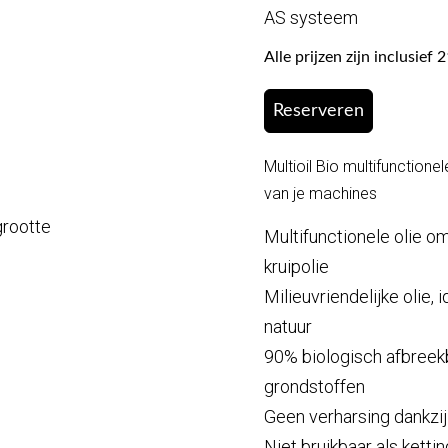
AS systeem
Alle prijzen zijn inclusie
Reserveren
Multioil Bio multifunction
van je machines
grootte
Multifunctionele olie o
kruipolie
Milieuvriendelijke olie, 
natuur
90% biologisch afbreek
grondstoffen
Geen verharsing dankzij 
Niet bruikbaar als ketti