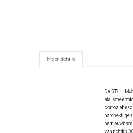
Meer details
De STIHL Mult
als: smeermid
corrosiebesch
hardnekkige r
hernieuwbare 
van richtlijn 