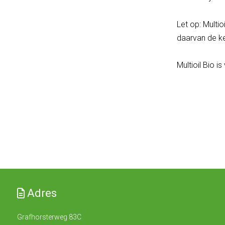
Let op: Multio
daarvan de ke
Multioil Bio i
Adres
Grafhorsterweg 83C