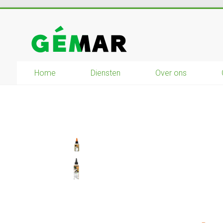
Ga
naar
GEMAR
inhoud
natuurbouw
–
Home
Diensten
Over ons
rijplaten
–
mechanisatie
–
winkel