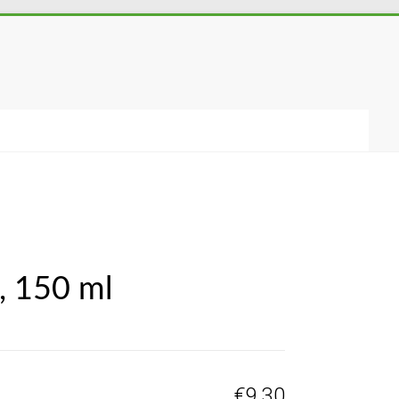
o, 150 ml
€
9,30