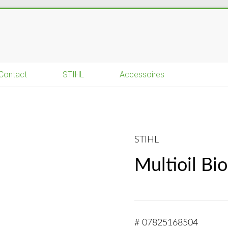
Contact
STIHL
Accessoires
STIHL
Multioil Bi
# 07825168504