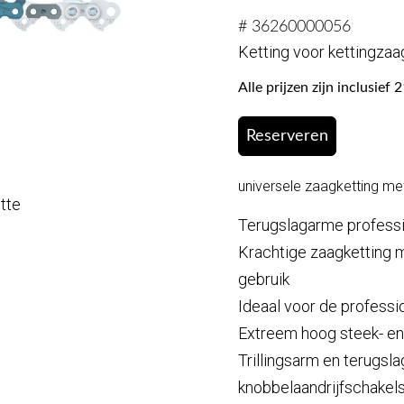
# 36260000056
Ketting voor kettingzaa
Alle prijzen zijn inclusie
Reserveren
universele zaagketting met
otte
Terugslagarme professi
Krachtige zaagketting m
gebruik
Ideaal voor de profess
Extreem hoog steek- e
Trillingsarm en terugsl
knobbelaandrijfschakel