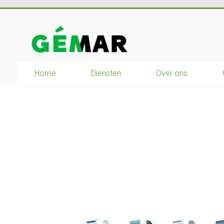
Ga
naar
GEMAR
inhoud
natuurbouw
–
Home
Diensten
Over ons
rijplaten
–
mechanisatie
–
winkel