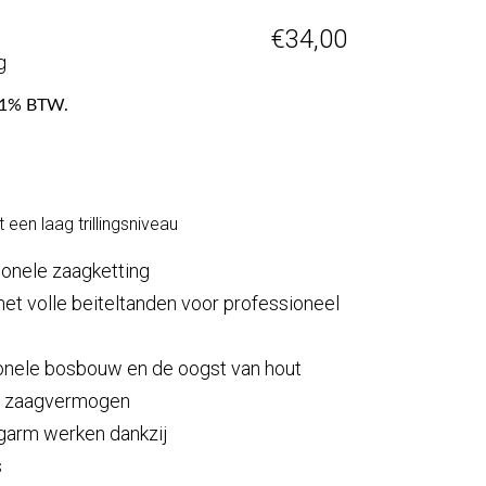
€
34,00
g
f 21% BTW.
 een laag trillingsniveau
onele zaagketting
et volle beiteltanden voor professioneel
ionele bosbouw en de oogst van hout
n zaagvermogen
agarm werken dankzij
s