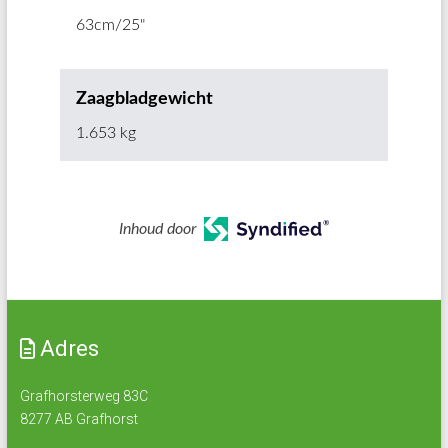
63cm/25"
Zaagbladgewicht
1.653 kg
Inhoud door
Adres
Grafhorsterweg 83C
8277 AB Grafhorst