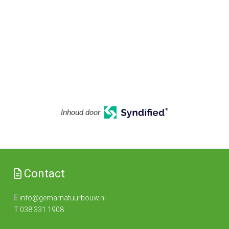
Inhoud door
Contact
E
info@gemarnatuurbouw.nl
T
038 331 1908