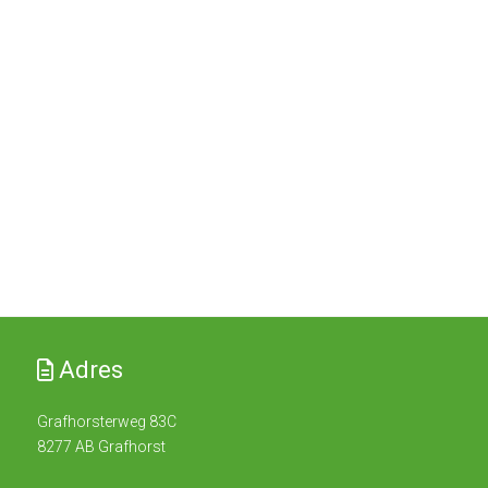
Adres
Grafhorsterweg 83C
8277 AB Grafhorst