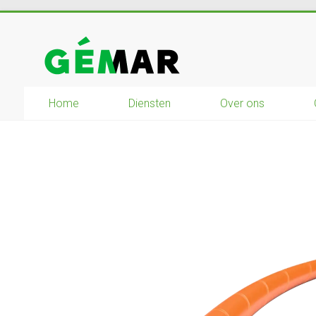
Ga
naar
GEMAR
inhoud
natuurbouw
–
Home
Diensten
Over ons
rijplaten
–
mechanisatie
–
winkel