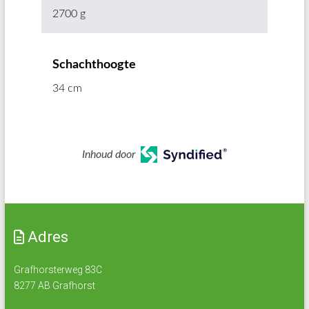
2700 g
Schachthoogte
34 cm
Inhoud door
Adres
Grafhorsterweg 83C
8277 AB Grafhorst