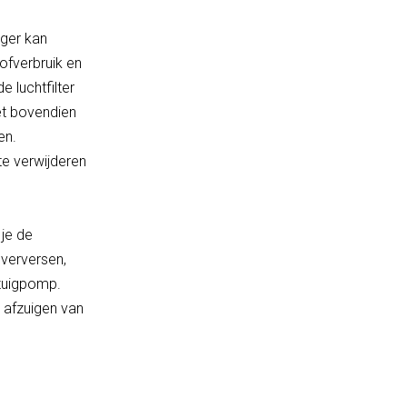
nger kan
ofverbruik en
 luchtfilter
et bovendien
en.
te verwijderen
 je de
 verversen,
fzuigpomp.
t afzuigen van