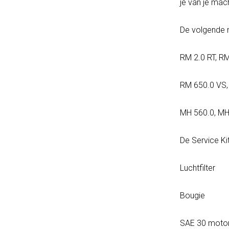
je van je ma
De volgende m
RM 2.0 RT, RM
RM 650.0 VS, 
MH 560.0, MH
De Service K
Luchtfilter
Bougie
SAE 30 motoro