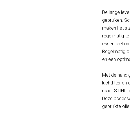
De lange leve
gebruiken. Sc
maken het sta
regelmatig t
essentieel om
Regelmatig ol
en een optima
Met de handig
luchtfilter e
raadt STIHL h
Deze accessoi
gebruikte olie