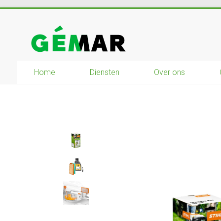
Ga
naar
GEMAR
inhoud
natuurbouw
–
Home
Diensten
Over ons
rijplaten
–
mechanisatie
–
winkel