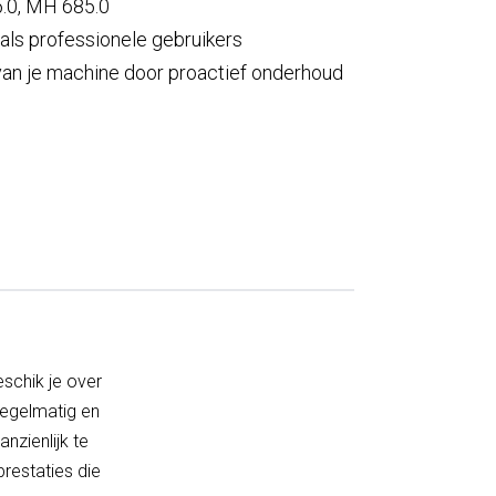
.0, MH 685.0
 als professionele gebruikers
van je machine door proactief onderhoud
schik je over
Regelmatig en
nzienlijk te
prestaties die