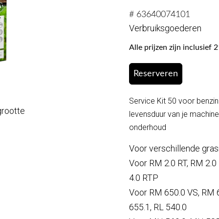
# 63640074101
Verbruiksgoederen
Alle prijzen zijn inclusie
Reserveren
Service Kit 50 voor benzi
grootte
levensduur van je machine
onderhoud
Voor verschillende gras
Voor RM 2.0 RT, RM 2.0 
4.0 RTP
Voor RM 650.0 VS, RM 6
655.1, RL 540.0