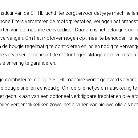
nsduur van de STIHL luchtfilter zorgt ervoor dat je je machine la
hone filters verbeteren de motorprestaties, verlagen het brandst
rten van de machine eenvoudiger. Daarom is het belangrijk om de
e vervangen. Om het motorvermogen optimaal te behouden, is h
 de bougie regelmatig te controleren en indien nodig te vervang
ie verversen beschermt de motor tegen slijtage door vuilresten 
le smering te garanderen.
e combisleutel die bij je STIHL machine wordt geleverd vervang
n de bougie snel en eenvoudig. Om de olie netjes en nauwkeurig te
et gebruik aan van een optioneel verkrijgbare trechter en olie-a
res vergemakkelijken zowel het bijvullen van nieuwe olie als he
.