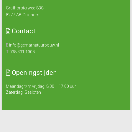
Grafhorsterweg 83C
8277 AB Grafhorst
Contact
E
info@gemarnatuurbouw.nl
T
038 331 1908
Openingstijden
Maandag t/m vrijdag: 8.00 – 17.00 uur
Zaterdag: Gesloten
Copyright © 2026
GEMAR
.
Privacy Policy
Algemene voorwaarden