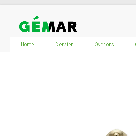
Ga
naar
GEMAR
inhoud
natuurbouw
–
Home
Diensten
Over ons
rijplaten
–
mechanisatie
–
winkel