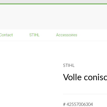
Contact
STIHL
Accessoires
STIHL
Volle coni
# 42557006304