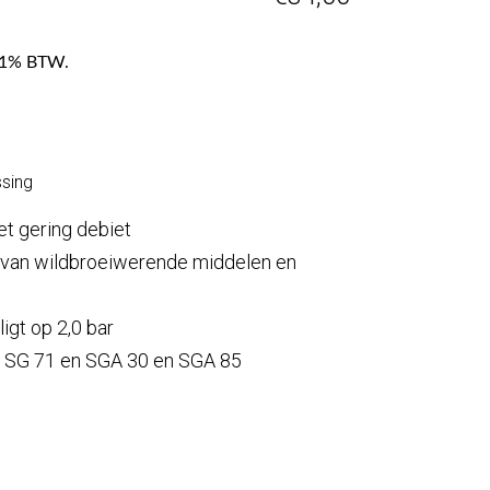
f 21% BTW.
sing
t gering debiet
g van wildbroeiwerende middelen en
igt op 2,0 bar
t SG 71 en SGA 30 en SGA 85