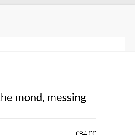
sche mond, messing
€
34,00