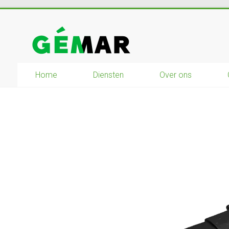
Ga
naar
GEMAR
inhoud
natuurbouw
–
Home
Diensten
Over ons
rijplaten
–
mechanisatie
–
winkel