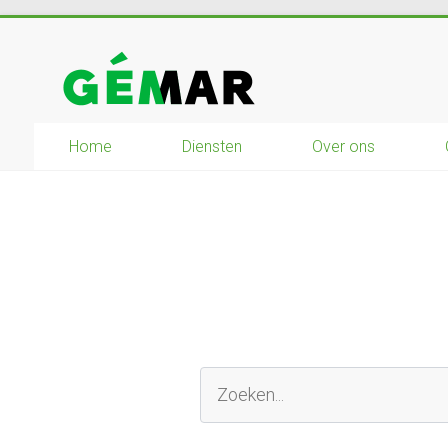
Ga
naar
GEMAR
inhoud
natuurbouw
Home
Diensten
Over ons
–
rijplaten
–
mechanisatie
–
winkel