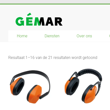
Ga
naar
GEMAR
inhoud
natuurbouw
Home
Diensten
Over ons
–
rijplaten
–
mechanisatie
Resultaat 1–16 van de 21 resultaten wordt getoond
–
winkel