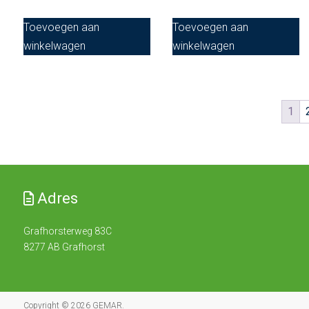
Toevoegen aan
Toevoegen aan
winkelwagen
winkelwagen
1
Adres
Grafhorsterweg 83C
8277 AB Grafhorst
Copyright © 2026
GEMAR
.