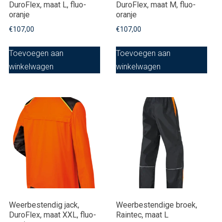
DuroFlex, maat L, fluo-
DuroFlex, maat M, fluo-
oranje
oranje
€
107,00
€
107,00
Toevoegen aan
Toevoegen aan
winkelwagen
winkelwagen
Weerbestendig jack,
Weerbestendige broek,
DuroFlex, maat XXL, fluo-
Raintec, maat L