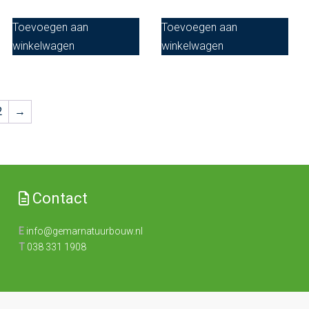
Toevoegen aan
Toevoegen aan
winkelwagen
winkelwagen
2
→
Contact
E
info@gemarnatuurbouw.nl
T
038 331 1908