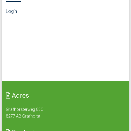
Login
Adres
Grafhorsterweg 83C
8277 AB Grafhorst