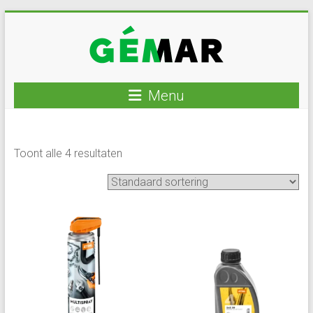
Ga
naar
inhoud
GEMAR
Menu
natuurbouw
–
Toont alle 4 resultaten
rijplaten
–
mechanisatie
–
winkel