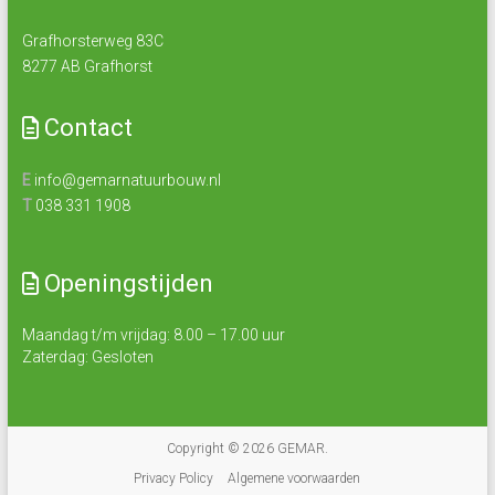
Grafhorsterweg 83C
8277 AB Grafhorst
Contact
E
info@gemarnatuurbouw.nl
T
038 331 1908
Openingstijden
Maandag t/m vrijdag: 8.00 – 17.00 uur
Zaterdag: Gesloten
Copyright © 2026
GEMAR
.
Privacy Policy
Algemene voorwaarden