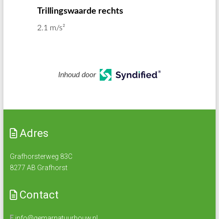
Trillingswaarde rechts
2.1 m/s²
Inhoud door
Adres
Grafhorsterweg 83C
8277 AB Grafhorst
Contact
E
info@gemarnatuurbouw.nl