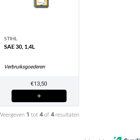
STIHL
SAE 30, 1,4L
Verbruiksgoederen
€
13,50
1
4
4
Weergeven
tot
of
resultaten