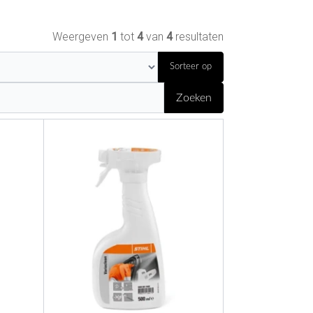
Weergeven
1
tot
4
van
4
resultaten
Sorteer op
Zoeken