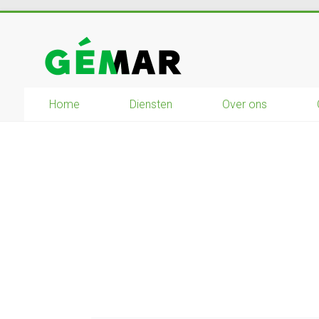
Ga
naar
GEMAR
inhoud
natuurbouw
Home
Diensten
Over ons
–
rijplaten
–
mechanisatie
–
winkel