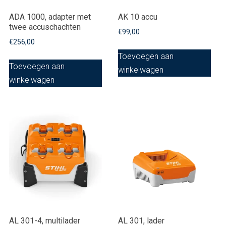
ADA 1000, adapter met
AK 10 accu
twee accuschachten
€
99,00
€
256,00
Toevoegen aan
Toevoegen aan
winkelwagen
winkelwagen
AL 301-4, multilader
AL 301, lader