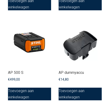
Toevoegen aan
Toevoegen aan
winkelwagen
winkelwagen
AP 500 S
AP dummyaccu
€
499,00
€
14,80
Toevoegen aan
Toevoegen aan
winkelwagen
winkelwagen