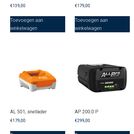
€
139,00
€
179,00
Toevoegen aan
Toevoegen aan
winkelwagen
winkelwagen
AL 501, snellader
AP 200.0 P
€
179,00
€
299,00