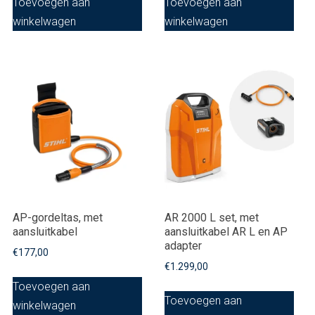
Toevoegen aan
Toevoegen aan
winkelwagen
winkelwagen
AP-gordeltas, met
AR 2000 L set, met
aansluitkabel
aansluitkabel AR L en AP
adapter
€
177,00
€
1.299,00
Toevoegen aan
Toevoegen aan
winkelwagen