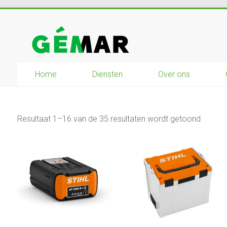
Ga
naar
GEMAR
inhoud
natuurbouw
Home
Diensten
Over ons
–
rijplaten
–
mechanisatie
Resultaat 1–16 van de 35 resultaten wordt getoond
–
winkel