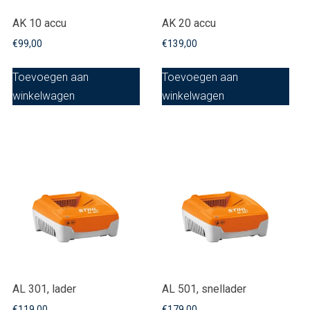
AK 10 accu
AK 20 accu
€
99,00
€
139,00
Toevoegen aan
Toevoegen aan
winkelwagen
winkelwagen
AL 301, lader
AL 501, snellader
€
119,00
€
179,00