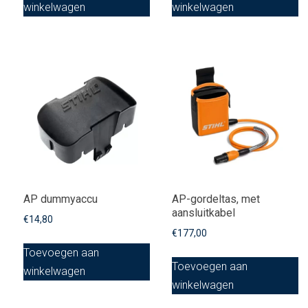
winkelwagen
winkelwagen
AP dummyaccu
AP-gordeltas, met
aansluitkabel
€
14,80
€
177,00
Toevoegen aan
Toevoegen aan
winkelwagen
winkelwagen