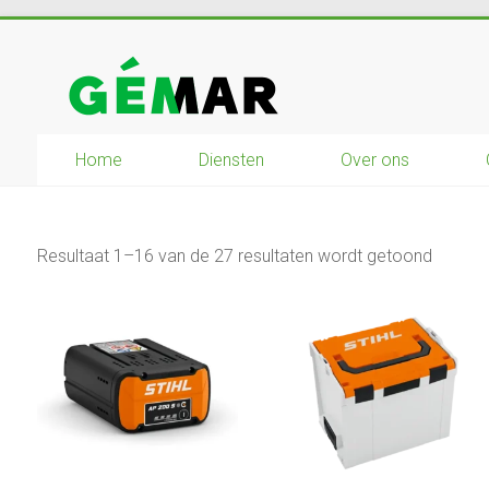
Ga
naar
GEMAR
inhoud
natuurbouw
Home
Diensten
Over ons
–
rijplaten
–
mechanisatie
Resultaat 1–16 van de 27 resultaten wordt getoond
–
winkel