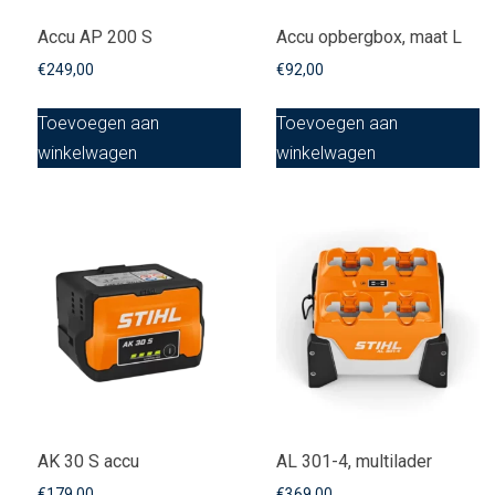
Accu AP 200 S
Accu opbergbox, maat L
€
249,00
€
92,00
Toevoegen aan
Toevoegen aan
winkelwagen
winkelwagen
AK 30 S accu
AL 301-4, multilader
€
179,00
€
369,00