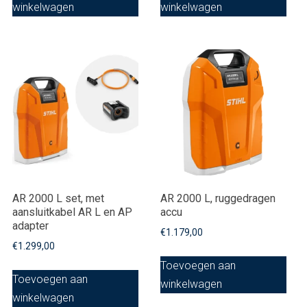
winkelwagen
winkelwagen
AR 2000 L set, met
AR 2000 L, ruggedragen
aansluitkabel AR L en AP
accu
adapter
€
1.179,00
€
1.299,00
Toevoegen aan
Toevoegen aan
winkelwagen
winkelwagen