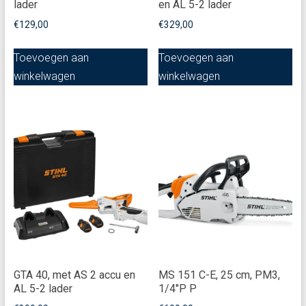
lader
en AL 5-2 lader
€
129,00
€
329,00
Toevoegen aan
Toevoegen aan
winkelwagen
winkelwagen
GTA 40, met AS 2 accu en
MS 151 C-E, 25 cm, PM3,
AL 5-2 lader
1/4"P P