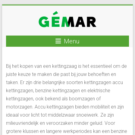
Ga
naar
inhoud
GEMAR
Menu
natuurbouw
–
Bij het kopen van een kettingzaag is het essentieel om de
rijplaten
juiste keuze te maken die past bij jouw behoeften en
–
taken. Er zijn drie belangrijke soorten kettingzagen accu
mechanisatie
–
kettingzagen, benzine kettingzagen en elektrische
winkel
kettingzagen, ook bekend als boomzagen of
motorzagen. Accu kettingzagen bieden mobiliteit en zijn
ideaal voor licht tot middelzwaar snoeiwerk. Ze zijn
milieuvriendelijk en veroorzaken minder geluid. Voor
grotere klussen en langere werkperiodes kan een benzine