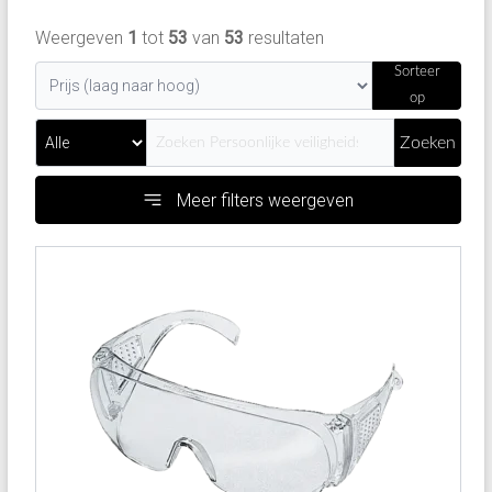
Weergeven
1
tot
53
van
53
resultaten
Sorteer
op
Zoeken
Meer filters weergeven